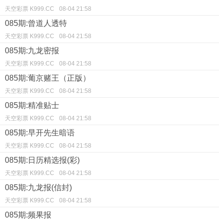
天空彩票 K999.CC
08-04 21:58
085期:曾道人透特
天空彩票 K999.CC
08-04 21:58
085期:九龙密报
天空彩票 K999.CC
08-04 21:58
085期:葡京赌王（正版）
天空彩票 K999.CC
08-04 21:58
085期:精准贴士
天空彩票 K999.CC
08-04 21:58
085期:早开先生暗语
天空彩票 K999.CC
08-04 21:58
085期:日历精选报(彩)
天空彩票 K999.CC
08-04 21:58
085期:九龙报(信封)
天空彩票 K999.CC
08-04 21:58
085期:频果报